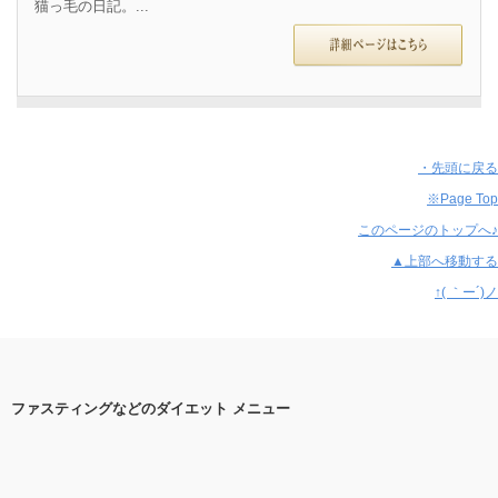
猫っ毛の日記。...
・先頭に戻る
※Page Top
このページのトップへ♪
▲上部へ移動する
↑( ｀ー´)ノ
ファスティングなどのダイエット メニュー