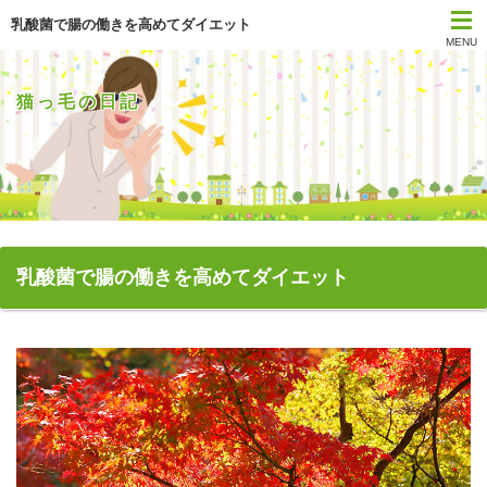
乳酸菌で腸の働きを高めてダイエット
MENU
猫っ毛の日記
乳酸菌で腸の働きを高めてダイエット