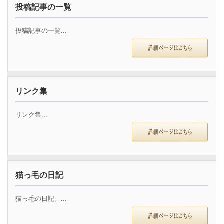
投稿記事の一覧
投稿記事の一覧...
リンク集
リンク集...
猫っ毛の日記
猫っ毛の日記。...